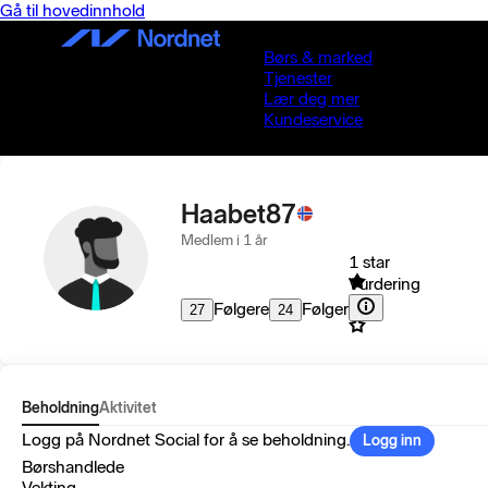
Gå til hovedinnhold
Børs & marked
Tjenester
Lær deg mer
Kundeservice
Haabet87
Medlem i 1 år
1 star
Vurdering
Følgere
Følger
27
24
Beholdning
Aktivitet
Logg på Nordnet Social for å se beholdning.
Logg inn
Børshandlede
Vekting