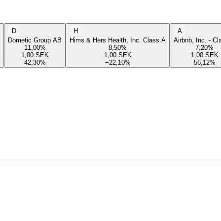
D
H
A
Dometic Group AB
Hims & Hers Health, Inc. Class A
Airbnb, Inc. - C
11,00
%
8,50
%
7,20
%
1,00
SEK
1,00
SEK
1,00
SEK
42,30
%
−22,10
%
56,12
%