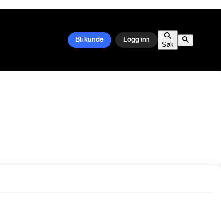
Bli kunde
Logg inn
Søk