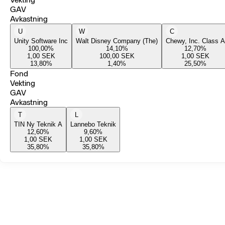
GAV
Avkastning
U
W
C
Unity Software Inc
Walt Disney Company (The)
Chewy, Inc. Class A
100,00
%
14,10
%
12,70
%
1,00
SEK
100,00
SEK
1,00
SEK
13,80
%
1,40
%
25,50
%
Fond
Vekting
GAV
Avkastning
T
L
TIN Ny Teknik A
Lannebo Teknik
12,60
%
9,60
%
1,00
SEK
1,00
SEK
35,80
%
35,80
%