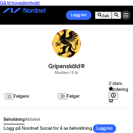
Gå til hovedinnhold
Logg inn
Søk
Gripensköld
Medlem i 9 år
2 stars
Vurdering
Følgere
Følger
11
10
Beholdning
Aktivitet
Logg på Nordnet Social for å se beholdning.
Logg inn