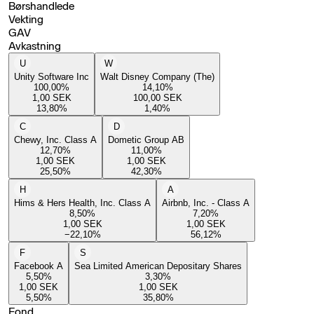
Børshandlede
Vekting
GAV
Avkastning
U
W
Unity Software Inc
Walt Disney Company (The)
100,00
%
14,10
%
1,00
SEK
100,00
SEK
13,80
%
1,40
%
C
D
Chewy, Inc. Class A
Dometic Group AB
12,70
%
11,00
%
1,00
SEK
1,00
SEK
25,50
%
42,30
%
H
A
Hims & Hers Health, Inc. Class A
Airbnb, Inc. - Class A
8,50
%
7,20
%
1,00
SEK
1,00
SEK
−22,10
%
56,12
%
F
S
Facebook A
Sea Limited American Depositary Shares
5,50
%
3,30
%
1,00
SEK
1,00
SEK
5,50
%
35,80
%
Fond