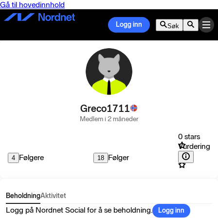
Gå til hovedinnhold
Logg inn
Søk
Greco1711
Medlem i 2 måneder
0 stars
Vurdering
Følgere
Følger
4
18
Beholdning
Aktivitet
Logg på Nordnet Social for å se beholdning.
Logg inn