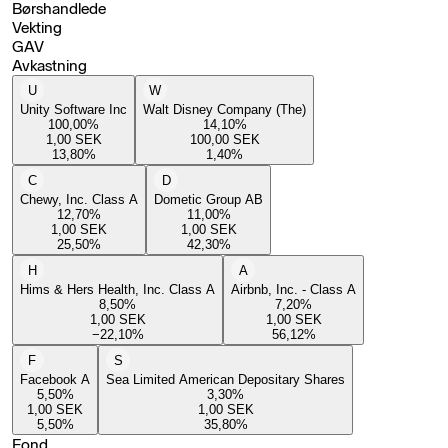
Børshandlede
Vekting
GAV
Avkastning
U
W
Unity Software Inc
Walt Disney Company (The)
100,00
%
14,10
%
1,00
SEK
100,00
SEK
13,80
%
1,40
%
C
D
Chewy, Inc. Class A
Dometic Group AB
12,70
%
11,00
%
1,00
SEK
1,00
SEK
25,50
%
42,30
%
H
A
Hims & Hers Health, Inc. Class A
Airbnb, Inc. - Class A
8,50
%
7,20
%
1,00
SEK
1,00
SEK
−22,10
%
56,12
%
F
S
Facebook A
Sea Limited American Depositary Shares
5,50
%
3,30
%
1,00
SEK
1,00
SEK
5,50
%
35,80
%
Fond