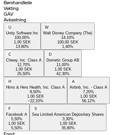
Børshandlede
Vekting
GAV
Avkastning
U
W
Unity Software Inc
Walt Disney Company (The)
100,00
%
14,10
%
1,00
SEK
100,00
SEK
13,80
%
1,40
%
C
D
Chewy, Inc. Class A
Dometic Group AB
12,70
%
11,00
%
1,00
SEK
1,00
SEK
25,50
%
42,30
%
H
A
Hims & Hers Health, Inc. Class A
Airbnb, Inc. - Class A
8,50
%
7,20
%
1,00
SEK
1,00
SEK
−22,10
%
56,12
%
F
S
Facebook A
Sea Limited American Depositary Shares
5,50
%
3,30
%
1,00
SEK
1,00
SEK
5,50
%
35,80
%
Fond