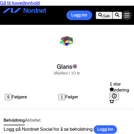
Gå til hovedinnhold
Logg inn
Søk
Glans
Medlem i 10 år
1 star
Vurdering
Følgere
Følger
9
1
Beholdning
Aktivitet
Logg på Nordnet Social for å se beholdning.
Logg inn