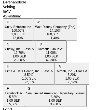
Børshandlede
Vekting
GAV
Avkastning
U
W
Unity Software Inc
Walt Disney Company (The)
100,00
%
14,10
%
1,00
SEK
100,00
SEK
13,80
%
1,40
%
C
D
Chewy, Inc. Class A
Dometic Group AB
12,70
%
11,00
%
1,00
SEK
1,00
SEK
25,50
%
42,30
%
H
A
Hims & Hers Health, Inc. Class A
Airbnb, Inc. - Class A
8,50
%
7,20
%
1,00
SEK
1,00
SEK
−22,10
%
56,12
%
F
S
Facebook A
Sea Limited American Depositary Shares
5,50
%
3,30
%
1,00
SEK
1,00
SEK
5,50
%
35,80
%
Fond