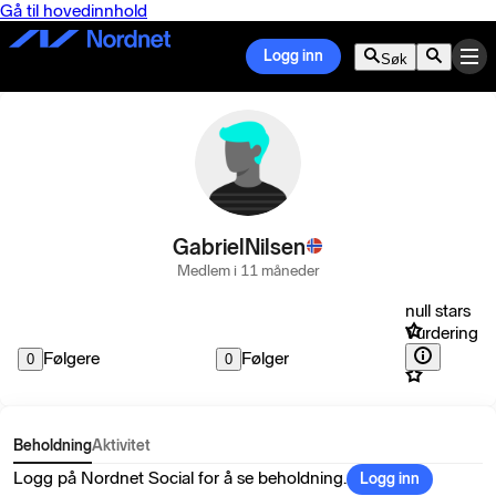
Gå til hovedinnhold
Logg inn
Søk
GabrielNilsen
Medlem i 11 måneder
null stars
Vurdering
Følgere
Følger
0
0
Beholdning
Aktivitet
Logg på Nordnet Social for å se beholdning.
Logg inn