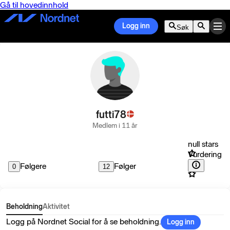
Gå til hovedinnhold
Logg inn
Søk
futti78
Medlem i 11 år
null stars
Vurdering
Følgere
Følger
0
12
Beholdning
Aktivitet
Logg på Nordnet Social for å se beholdning.
Logg inn