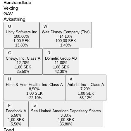
Børshandlede
Vekting
GAV
Avkastning
U
W
Unity Software Inc
Walt Disney Company (The)
100,00
%
14,10
%
1,00
SEK
100,00
SEK
13,80
%
1,40
%
C
D
Chewy, Inc. Class A
Dometic Group AB
12,70
%
11,00
%
1,00
SEK
1,00
SEK
25,50
%
42,30
%
H
A
Hims & Hers Health, Inc. Class A
Airbnb, Inc. - Class A
8,50
%
7,20
%
1,00
SEK
1,00
SEK
−22,10
%
56,12
%
F
S
Facebook A
Sea Limited American Depositary Shares
5,50
%
3,30
%
1,00
SEK
1,00
SEK
5,50
%
35,80
%
Fond