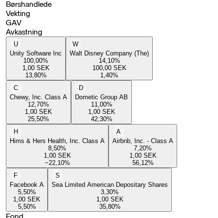
Børshandlede
Vekting
GAV
Avkastning
U
W
Unity Software Inc
Walt Disney Company (The)
100,00
%
14,10
%
1,00
SEK
100,00
SEK
13,80
%
1,40
%
C
D
Chewy, Inc. Class A
Dometic Group AB
12,70
%
11,00
%
1,00
SEK
1,00
SEK
25,50
%
42,30
%
H
A
Hims & Hers Health, Inc. Class A
Airbnb, Inc. - Class A
8,50
%
7,20
%
1,00
SEK
1,00
SEK
−22,10
%
56,12
%
F
S
Facebook A
Sea Limited American Depositary Shares
5,50
%
3,30
%
1,00
SEK
1,00
SEK
5,50
%
35,80
%
Fond