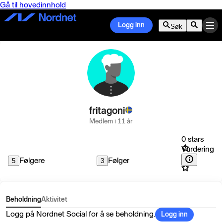
Gå til hovedinnhold
Logg inn
Søk
fritagoni
Medlem i 11 år
0 stars
Vurdering
Følgere
Følger
5
3
Beholdning
Aktivitet
Logg på Nordnet Social for å se beholdning.
Logg inn