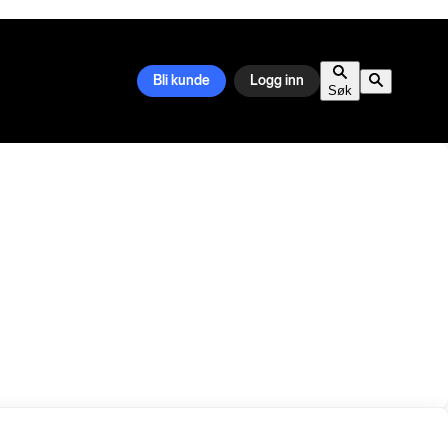
Bli kunde
Logg inn
Søk