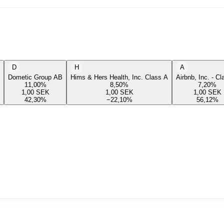
D
H
A
Dometic Group AB
Hims & Hers Health, Inc. Class A
Airbnb, Inc. - C
11,00
%
8,50
%
7,20
%
1,00
SEK
1,00
SEK
1,00
SEK
42,30
%
−22,10
%
56,12
%