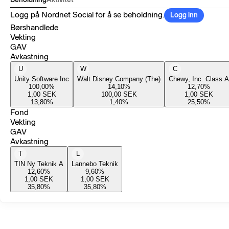
Logg på Nordnet Social for å se beholdning.
Logg inn
Børshandlede
Vekting
GAV
Avkastning
U
W
C
Unity Software Inc
Walt Disney Company (The)
Chewy, Inc. Class A
100,00
%
14,10
%
12,70
%
1,00
SEK
100,00
SEK
1,00
SEK
13,80
%
1,40
%
25,50
%
Fond
Vekting
GAV
Avkastning
T
L
TIN Ny Teknik A
Lannebo Teknik
12,60
%
9,60
%
1,00
SEK
1,00
SEK
35,80
%
35,80
%