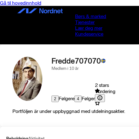
Gå til hovedinnhold
Børs & marked
Tjenester
Lær deg mer
Kundeservice
Fredde707070
Medlem i 10 år
2 stars
Vurdering
Følgere
Følger
2
4
Portföljen är under uppbyggnad med utdelningsaktier.
Beholdning
Aktivitet