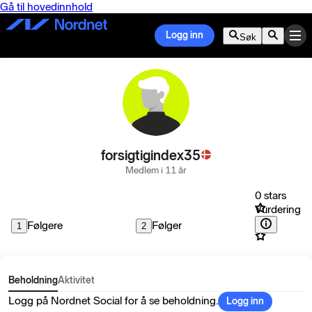
Gå til hovedinnhold
Logg inn
Søk
forsigtigindex35
Medlem i 11 år
0 stars
Vurdering
Følgere
Følger
1
2
Beholdning
Aktivitet
Logg på Nordnet Social for å se beholdning.
Logg inn