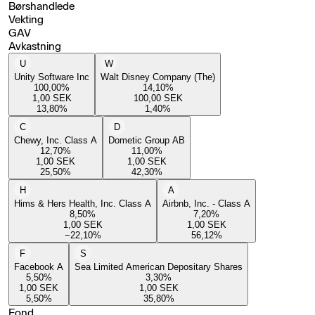
Børshandlede
Vekting
GAV
Avkastning
U
W
Unity Software Inc
Walt Disney Company (The)
100,00
%
14,10
%
1,00
SEK
100,00
SEK
13,80
%
1,40
%
C
D
Chewy, Inc. Class A
Dometic Group AB
12,70
%
11,00
%
1,00
SEK
1,00
SEK
25,50
%
42,30
%
H
A
Hims & Hers Health, Inc. Class A
Airbnb, Inc. - Class A
8,50
%
7,20
%
1,00
SEK
1,00
SEK
−22,10
%
56,12
%
F
S
Facebook A
Sea Limited American Depositary Shares
5,50
%
3,30
%
1,00
SEK
1,00
SEK
5,50
%
35,80
%
Fond