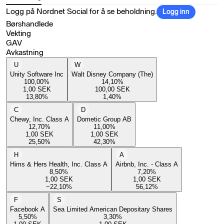
Logg på Nordnet Social for å se beholdning.
Logg inn
Børshandlede
Vekting
GAV
Avkastning
U
W
Unity Software Inc
Walt Disney Company (The)
100,00
%
14,10
%
1,00
SEK
100,00
SEK
13,80
%
1,40
%
C
D
Chewy, Inc. Class A
Dometic Group AB
12,70
%
11,00
%
1,00
SEK
1,00
SEK
25,50
%
42,30
%
H
A
Hims & Hers Health, Inc. Class A
Airbnb, Inc. - Class A
8,50
%
7,20
%
1,00
SEK
1,00
SEK
−22,10
%
56,12
%
F
S
Facebook A
Sea Limited American Depositary Shares
5,50
%
3,30
%