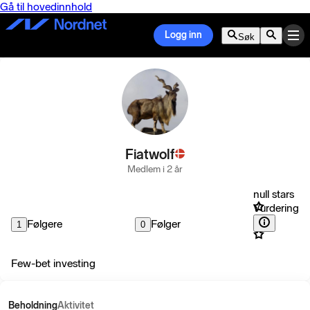
Gå til hovedinnhold
Logg inn
Søk
Fiatwolf
Medlem i 2 år
null stars
Vurdering
Følgere
Følger
1
0
Few-bet investing
Beholdning
Aktivitet