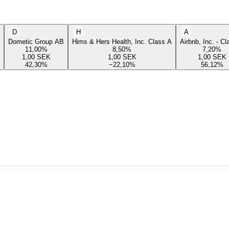
D
H
A
Dometic Group AB
Hims & Hers Health, Inc. Class A
Airbnb, Inc. - C
11,00
%
8,50
%
7,20
%
1,00
SEK
1,00
SEK
1,00
SEK
42,30
%
−22,10
%
56,12
%