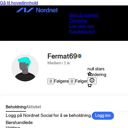
Gå til hovedinnhold
Børs & marked
Tjenester
Lær deg mer
Kundeservice
Fermat69
Medlem i 1 år
null stars
Vurdering
Følgere
Følger
0
0
Beholdning
Aktivitet
Logg på Nordnet Social for å se beholdning.
Logg inn
Børshandlede
Vekting