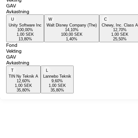
GAV
Avkastning
U
W
C
Unity Software Inc
Walt Disney Company (The)
Chewy, Inc. Class A
100,00
%
14,10
%
12,70
%
1,00
SEK
100,00
SEK
1,00
SEK
13,80
%
1,40
%
25,50
%
Fond
Vekting
GAV
Avkastning
T
L
TIN Ny Teknik A
Lannebo Teknik
12,60
%
9,60
%
1,00
SEK
1,00
SEK
35,80
%
35,80
%