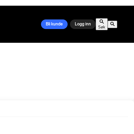
Bli kunde
Logg inn
Søk