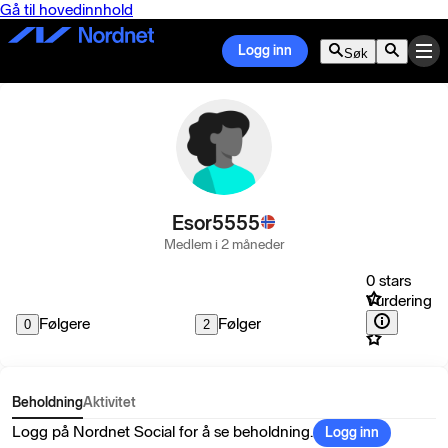
Gå til hovedinnhold
Logg inn
Søk
Esor5555
Medlem i 2 måneder
0 stars
Vurdering
Følgere
Følger
0
2
Beholdning
Aktivitet
Logg på Nordnet Social for å se beholdning.
Logg inn