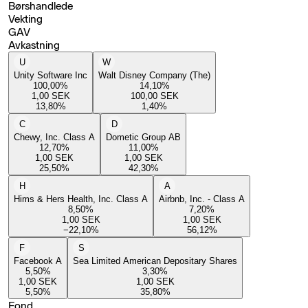
Børshandlede
Vekting
GAV
Avkastning
U
W
Unity Software Inc
Walt Disney Company (The)
100,00
%
14,10
%
1,00
SEK
100,00
SEK
13,80
%
1,40
%
C
D
Chewy, Inc. Class A
Dometic Group AB
12,70
%
11,00
%
1,00
SEK
1,00
SEK
25,50
%
42,30
%
H
A
Hims & Hers Health, Inc. Class A
Airbnb, Inc. - Class A
8,50
%
7,20
%
1,00
SEK
1,00
SEK
−22,10
%
56,12
%
F
S
Facebook A
Sea Limited American Depositary Shares
5,50
%
3,30
%
1,00
SEK
1,00
SEK
5,50
%
35,80
%
Fond