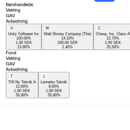
Børshandlede
Vekting
GAV
Avkastning
U
W
C
Unity Software Inc
Walt Disney Company (The)
Chewy, Inc. Class A
100,00
%
14,10
%
12,70
%
1,00
SEK
100,00
SEK
1,00
SEK
13,80
%
1,40
%
25,50
%
Fond
Vekting
GAV
Avkastning
T
L
TIN Ny Teknik A
Lannebo Teknik
12,60
%
9,60
%
1,00
SEK
1,00
SEK
35,80
%
35,80
%