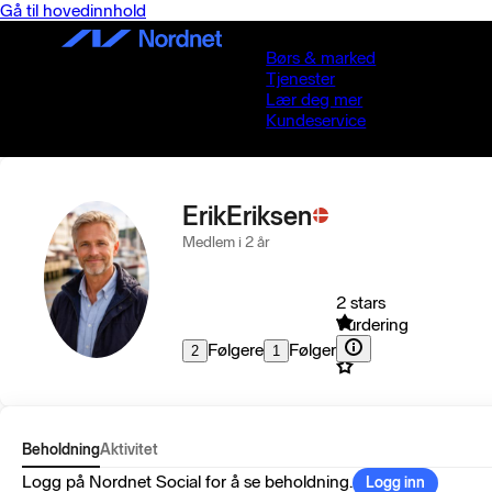
Gå til hovedinnhold
Børs & marked
Tjenester
Lær deg mer
Kundeservice
ErikEriksen
Medlem i 2 år
2 stars
Vurdering
Følgere
Følger
2
1
Beholdning
Aktivitet
Logg på Nordnet Social for å se beholdning.
Logg inn