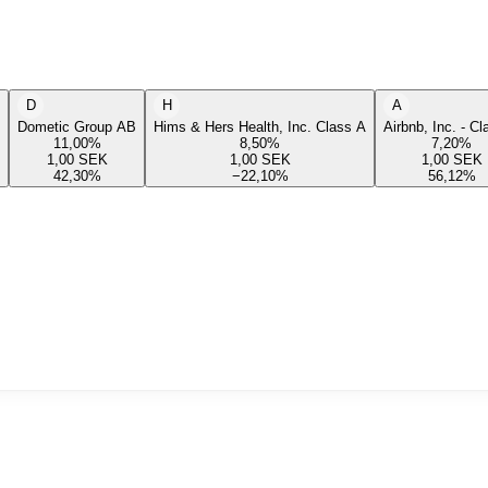
D
H
A
Dometic Group AB
Hims & Hers Health, Inc. Class A
Airbnb, Inc. - C
11,00
%
8,50
%
7,20
%
1,00
SEK
1,00
SEK
1,00
SEK
42,30
%
−22,10
%
56,12
%