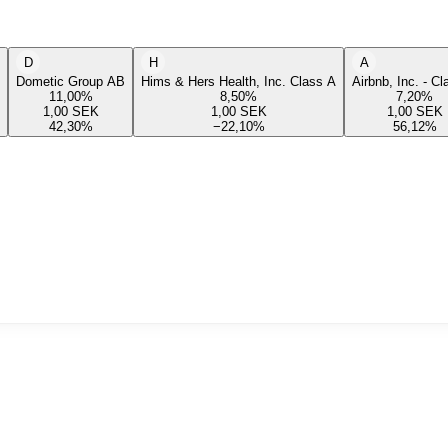
D
H
A
Dometic Group AB
Hims & Hers Health, Inc. Class A
Airbnb, Inc. - C
11,00
%
8,50
%
7,20
%
1,00
SEK
1,00
SEK
1,00
SEK
42,30
%
−22,10
%
56,12
%