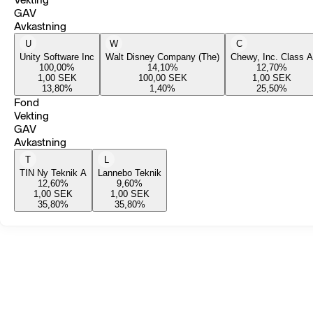
GAV
Avkastning
U
W
C
Unity Software Inc
Walt Disney Company (The)
Chewy, Inc. Class A
100,00
%
14,10
%
12,70
%
1,00
SEK
100,00
SEK
1,00
SEK
13,80
%
1,40
%
25,50
%
Fond
Vekting
GAV
Avkastning
T
L
TIN Ny Teknik A
Lannebo Teknik
12,60
%
9,60
%
1,00
SEK
1,00
SEK
35,80
%
35,80
%