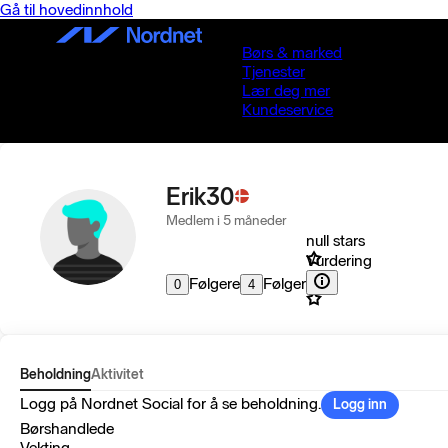
Gå til hovedinnhold
Børs & marked
Tjenester
Lær deg mer
Kundeservice
Erik30
Medlem i 5 måneder
null stars
Vurdering
Følgere
Følger
0
4
Beholdning
Aktivitet
Logg på Nordnet Social for å se beholdning.
Logg inn
Børshandlede
Vekting