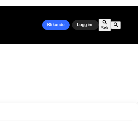
Bli kunde
Logg inn
Søk