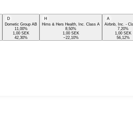
D
H
A
Dometic Group AB
Hims & Hers Health, Inc. Class A
Airbnb, Inc. - C
11,00
%
8,50
%
7,20
%
1,00
SEK
1,00
SEK
1,00
SEK
42,30
%
−22,10
%
56,12
%