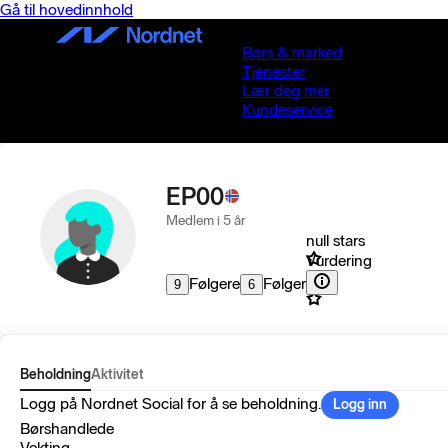
Gå til hovedinnhold
Børs & marked
Tjenester
Lær deg mer
Kundeservice
EP00
Medlem i 5 år
null stars
Vurdering
Følgere
Følger
9
6
Beholdning
Aktivitet
Logg på Nordnet Social for å se beholdning.
Logg inn
Børshandlede
Vekting