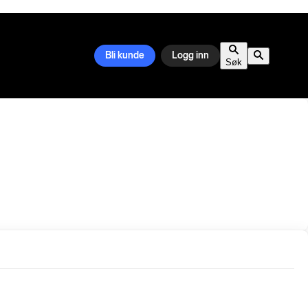
Bli kunde
Logg inn
Søk