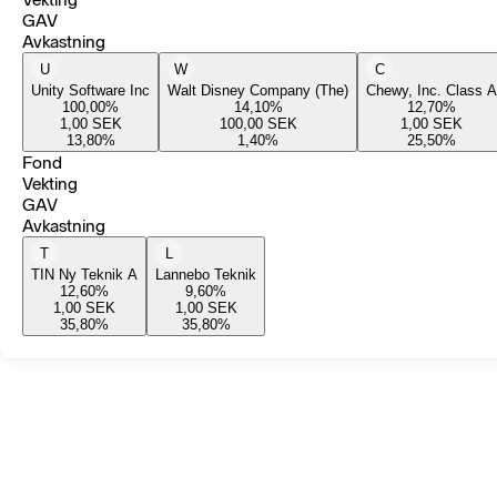
GAV
Avkastning
U
W
C
Unity Software Inc
Walt Disney Company (The)
Chewy, Inc. Class A
100,00
%
14,10
%
12,70
%
1,00
SEK
100,00
SEK
1,00
SEK
13,80
%
1,40
%
25,50
%
Fond
Vekting
GAV
Avkastning
T
L
TIN Ny Teknik A
Lannebo Teknik
12,60
%
9,60
%
1,00
SEK
1,00
SEK
35,80
%
35,80
%