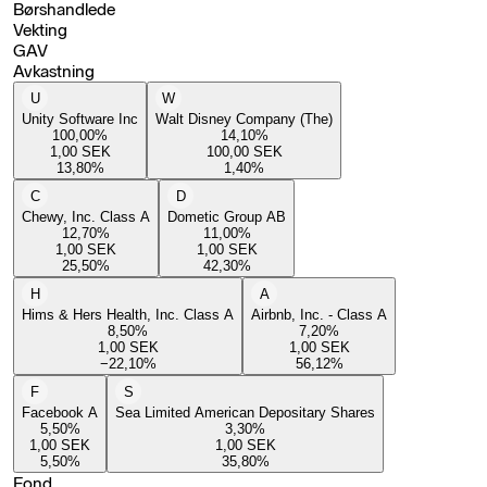
Børshandlede
Vekting
GAV
Avkastning
U
W
Unity Software Inc
Walt Disney Company (The)
100,00
%
14,10
%
1,00
SEK
100,00
SEK
13,80
%
1,40
%
C
D
Chewy, Inc. Class A
Dometic Group AB
12,70
%
11,00
%
1,00
SEK
1,00
SEK
25,50
%
42,30
%
H
A
Hims & Hers Health, Inc. Class A
Airbnb, Inc. - Class A
8,50
%
7,20
%
1,00
SEK
1,00
SEK
−22,10
%
56,12
%
F
S
Facebook A
Sea Limited American Depositary Shares
5,50
%
3,30
%
1,00
SEK
1,00
SEK
5,50
%
35,80
%
Fond