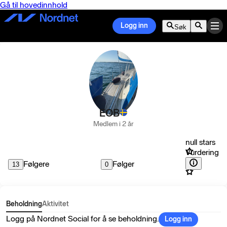
Gå til hovedinnhold
Logg inn
Søk
EOB
Medlem i 2 år
null stars
Vurdering
Følgere
Følger
13
0
Beholdning
Aktivitet
Logg på Nordnet Social for å se beholdning.
Logg inn