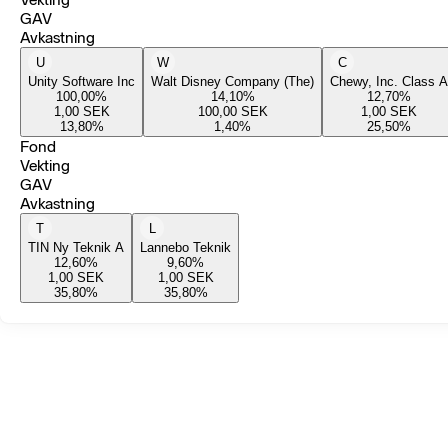
GAV
Avkastning
U
W
C
Unity Software Inc
Walt Disney Company (The)
Chewy, Inc. Class A
100,00
%
14,10
%
12,70
%
1,00
SEK
100,00
SEK
1,00
SEK
13,80
%
1,40
%
25,50
%
Fond
Vekting
GAV
Avkastning
T
L
TIN Ny Teknik A
Lannebo Teknik
12,60
%
9,60
%
1,00
SEK
1,00
SEK
35,80
%
35,80
%