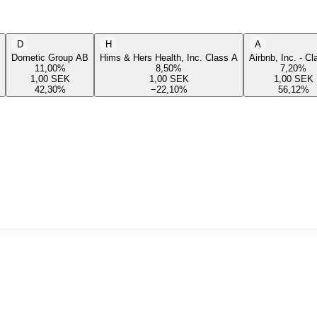
D
H
A
Dometic Group AB
Hims & Hers Health, Inc. Class A
Airbnb, Inc. - C
11,00
%
8,50
%
7,20
%
1,00
SEK
1,00
SEK
1,00
SEK
42,30
%
−22,10
%
56,12
%