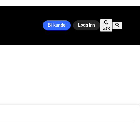
Bli kunde
Logg inn
Søk