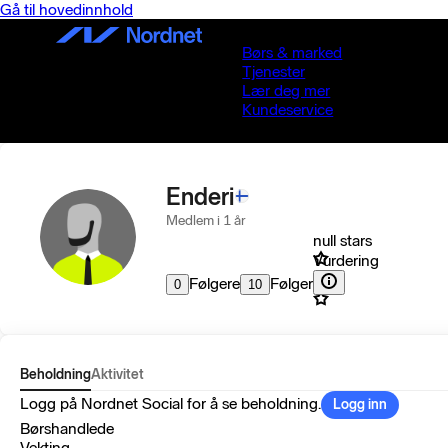
Gå til hovedinnhold
Børs & marked
Tjenester
Lær deg mer
Kundeservice
Enderi
Medlem i 1 år
null stars
Vurdering
Følgere
Følger
0
10
Beholdning
Aktivitet
Logg på Nordnet Social for å se beholdning.
Logg inn
Børshandlede
Vekting