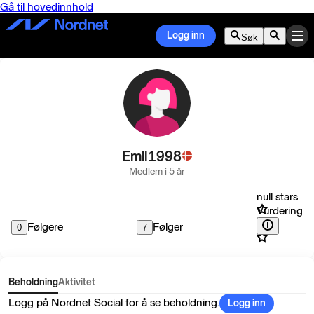
Gå til hovedinnhold
Logg inn
Søk
Emil1998
Medlem i 5 år
null stars
Vurdering
Følgere
Følger
0
7
Beholdning
Aktivitet
Logg på Nordnet Social for å se beholdning.
Logg inn