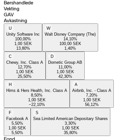
Børshandlede
Vekting
GAV
Avkastning
U
W
Unity Software Inc
Walt Disney Company (The)
100,00
%
14,10
%
1,00
SEK
100,00
SEK
13,80
%
1,40
%
C
D
Chewy, Inc. Class A
Dometic Group AB
12,70
%
11,00
%
1,00
SEK
1,00
SEK
25,50
%
42,30
%
H
A
Hims & Hers Health, Inc. Class A
Airbnb, Inc. - Class A
8,50
%
7,20
%
1,00
SEK
1,00
SEK
−22,10
%
56,12
%
F
S
Facebook A
Sea Limited American Depositary Shares
5,50
%
3,30
%
1,00
SEK
1,00
SEK
5,50
%
35,80
%
Fond