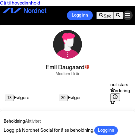
Gå til hovedinnhold
Logg inn
Søk
Emil Daugaard
Medlem i 5 år
null stars
Vurdering
Følgere
Følger
13
30
Beholdning
Aktivitet
Logg på Nordnet Social for å se beholdning.
Logg inn