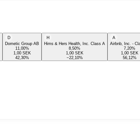
D
H
A
Dometic Group AB
Hims & Hers Health, Inc. Class A
Airbnb, Inc. - C
11,00
%
8,50
%
7,20
%
1,00
SEK
1,00
SEK
1,00
SEK
42,30
%
−22,10
%
56,12
%