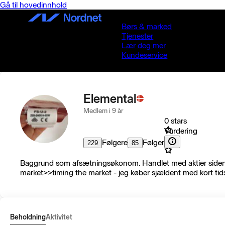
Gå til hovedinnhold
Børs & marked
Tjenester
Lær deg mer
Kundeservice
Elemental
Medlem i 9 år
0 stars
Vurdering
Følgere
Følger
229
85
Baggrund som afsætningsøkonom. Handlet med aktier siden sta
market>>timing the market - jeg køber sjældent med kort tid
Beholdning
Aktivitet