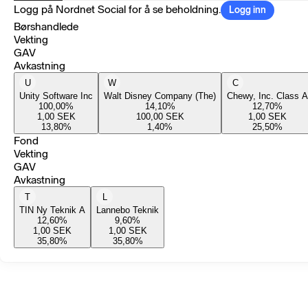
Logg på Nordnet Social for å se beholdning.
Logg inn
Børshandlede
Vekting
GAV
Avkastning
U
W
C
Unity Software Inc
Walt Disney Company (The)
Chewy, Inc. Class A
100,00
%
14,10
%
12,70
%
1,00
SEK
100,00
SEK
1,00
SEK
13,80
%
1,40
%
25,50
%
Fond
Vekting
GAV
Avkastning
T
L
TIN Ny Teknik A
Lannebo Teknik
12,60
%
9,60
%
1,00
SEK
1,00
SEK
35,80
%
35,80
%