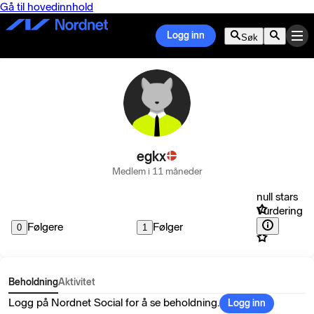
Gå til hovedinnhold
Logg inn
Søk
egkx
Medlem i 11 måneder
null stars
Vurdering
Følgere
Følger
0
1
Beholdning
Aktivitet
Logg på Nordnet Social for å se beholdning.
Logg inn