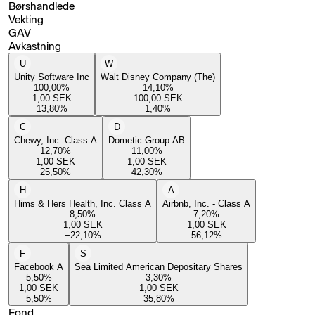
Børshandlede
Vekting
GAV
Avkastning
U
W
Unity Software Inc
Walt Disney Company (The)
100,00
%
14,10
%
1,00
SEK
100,00
SEK
13,80
%
1,40
%
C
D
Chewy, Inc. Class A
Dometic Group AB
12,70
%
11,00
%
1,00
SEK
1,00
SEK
25,50
%
42,30
%
H
A
Hims & Hers Health, Inc. Class A
Airbnb, Inc. - Class A
8,50
%
7,20
%
1,00
SEK
1,00
SEK
−22,10
%
56,12
%
F
S
Facebook A
Sea Limited American Depositary Shares
5,50
%
3,30
%
1,00
SEK
1,00
SEK
5,50
%
35,80
%
Fond