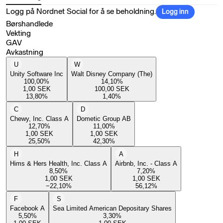
Logg på Nordnet Social for å se beholdning.
Logg inn
Børshandlede
Vekting
GAV
Avkastning
U
W
Unity Software Inc
Walt Disney Company (The)
100,00
%
14,10
%
1,00
SEK
100,00
SEK
13,80
%
1,40
%
C
D
Chewy, Inc. Class A
Dometic Group AB
12,70
%
11,00
%
1,00
SEK
1,00
SEK
25,50
%
42,30
%
H
A
Hims & Hers Health, Inc. Class A
Airbnb, Inc. - Class A
8,50
%
7,20
%
1,00
SEK
1,00
SEK
−22,10
%
56,12
%
F
S
Facebook A
Sea Limited American Depositary Shares
5,50
%
3,30
%