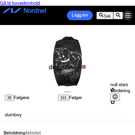
Gå til hovedinnhold
Logg inn
Søk
dumbbbclat
Medlem i 1 år
null stars
Vurdering
Følgere
Følger
36
161
dumboy
Beholdning
Aktivitet