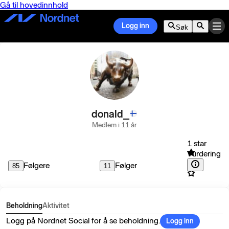
Gå til hovedinnhold
Logg inn
Søk
donald_
Medlem i 11 år
1 star
Vurdering
Følgere
Følger
85
11
Beholdning
Aktivitet
Logg på Nordnet Social for å se beholdning.
Logg inn