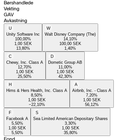
Børshandlede
Vekting
GAV
Avkastning
U
W
Unity Software Inc
Walt Disney Company (The)
100,00
%
14,10
%
1,00
SEK
100,00
SEK
13,80
%
1,40
%
C
D
Chewy, Inc. Class A
Dometic Group AB
12,70
%
11,00
%
1,00
SEK
1,00
SEK
25,50
%
42,30
%
H
A
Hims & Hers Health, Inc. Class A
Airbnb, Inc. - Class A
8,50
%
7,20
%
1,00
SEK
1,00
SEK
−22,10
%
56,12
%
F
S
Facebook A
Sea Limited American Depositary Shares
5,50
%
3,30
%
1,00
SEK
1,00
SEK
5,50
%
35,80
%
Fond