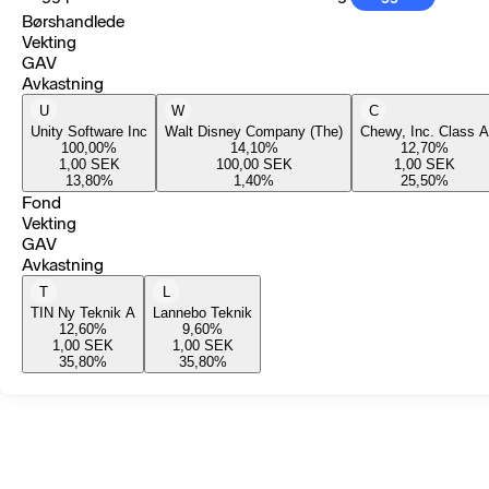
Børshandlede
Vekting
GAV
Avkastning
U
W
C
Unity Software Inc
Walt Disney Company (The)
Chewy, Inc. Class A
100,00
%
14,10
%
12,70
%
1,00
SEK
100,00
SEK
1,00
SEK
13,80
%
1,40
%
25,50
%
Fond
Vekting
GAV
Avkastning
T
L
TIN Ny Teknik A
Lannebo Teknik
12,60
%
9,60
%
1,00
SEK
1,00
SEK
35,80
%
35,80
%