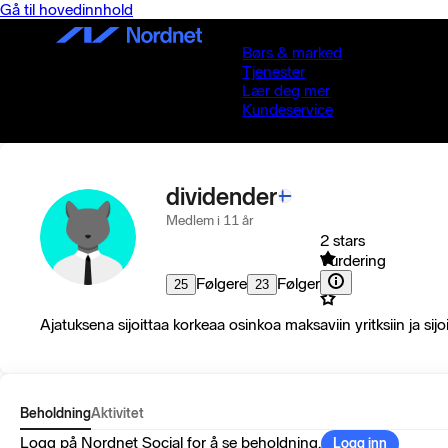
Gå til hovedinnhold
Børs & marked
Tjenester
Lær deg mer
Kundeservice
dividender
Medlem i 11 år
2 stars
Vurdering
Følgere
Følger
25
23
Ajatuksena sijoittaa korkeaa osinkoa maksaviin yritksiin ja sijo
Beholdning
Aktivitet
Logg på Nordnet Social for å se beholdning.
Logg inn