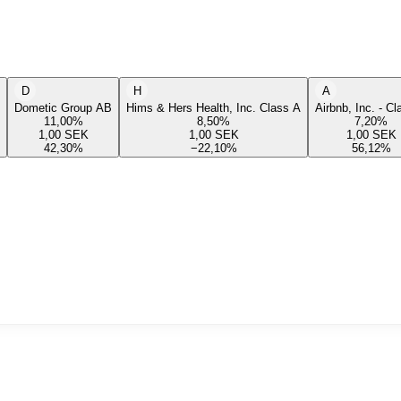
D
H
A
Dometic Group AB
Hims & Hers Health, Inc. Class A
Airbnb, Inc. - C
11,00
%
8,50
%
7,20
%
1,00
SEK
1,00
SEK
1,00
SEK
42,30
%
−22,10
%
56,12
%