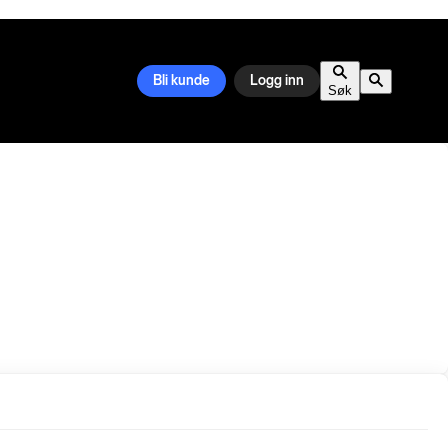
Bli kunde
Logg inn
Søk