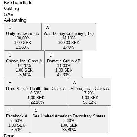
Børshandlede
Vekting
GAV
Avkastning
U
W
Unity Software Inc
Walt Disney Company (The)
100,00
%
14,10
%
1,00
SEK
100,00
SEK
13,80
%
1,40
%
C
D
Chewy, Inc. Class A
Dometic Group AB
12,70
%
11,00
%
1,00
SEK
1,00
SEK
25,50
%
42,30
%
H
A
Hims & Hers Health, Inc. Class A
Airbnb, Inc. - Class A
8,50
%
7,20
%
1,00
SEK
1,00
SEK
−22,10
%
56,12
%
F
S
Facebook A
Sea Limited American Depositary Shares
5,50
%
3,30
%
1,00
SEK
1,00
SEK
5,50
%
35,80
%
Fond