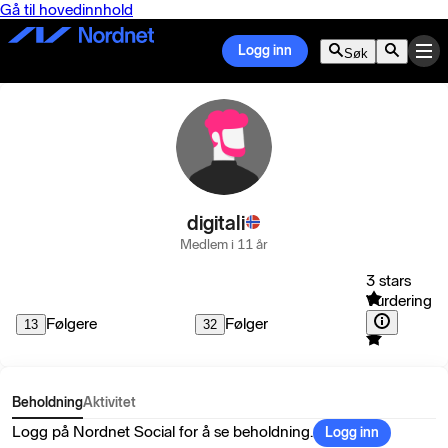
Gå til hovedinnhold
Logg inn
Søk
digitali
Medlem i 11 år
3 stars
Vurdering
Følgere
Følger
13
32
Beholdning
Aktivitet
Logg på Nordnet Social for å se beholdning.
Logg inn