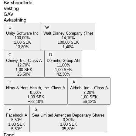
Børshandlede
Vekting
GAV
Avkastning
U
W
Unity Software Inc
Walt Disney Company (The)
100,00
%
14,10
%
1,00
SEK
100,00
SEK
13,80
%
1,40
%
C
D
Chewy, Inc. Class A
Dometic Group AB
12,70
%
11,00
%
1,00
SEK
1,00
SEK
25,50
%
42,30
%
H
A
Hims & Hers Health, Inc. Class A
Airbnb, Inc. - Class A
8,50
%
7,20
%
1,00
SEK
1,00
SEK
−22,10
%
56,12
%
F
S
Facebook A
Sea Limited American Depositary Shares
5,50
%
3,30
%
1,00
SEK
1,00
SEK
5,50
%
35,80
%
Fond