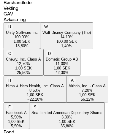
Børshandlede
Vekting
GAV
Avkastning
U
W
Unity Software Inc
Walt Disney Company (The)
100,00
%
14,10
%
1,00
SEK
100,00
SEK
13,80
%
1,40
%
C
D
Chewy, Inc. Class A
Dometic Group AB
12,70
%
11,00
%
1,00
SEK
1,00
SEK
25,50
%
42,30
%
H
A
Hims & Hers Health, Inc. Class A
Airbnb, Inc. - Class A
8,50
%
7,20
%
1,00
SEK
1,00
SEK
−22,10
%
56,12
%
F
S
Facebook A
Sea Limited American Depositary Shares
5,50
%
3,30
%
1,00
SEK
1,00
SEK
5,50
%
35,80
%
Fond