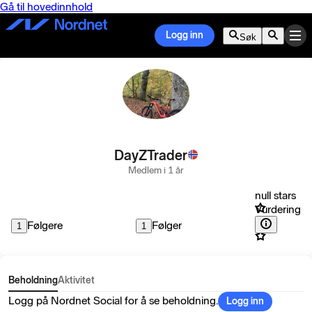
Gå til hovedinnhold
Logg inn
Søk
DayZTrader
Medlem i 1 år
null stars
Vurdering
Følgere
Følger
1
1
Beholdning
Aktivitet
Logg på Nordnet Social for å se beholdning.
Logg inn