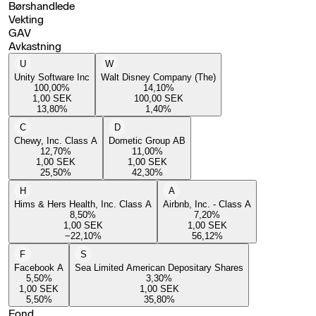
Børshandlede
Vekting
GAV
Avkastning
U
W
Unity Software Inc
Walt Disney Company (The)
100,00
%
14,10
%
1,00
SEK
100,00
SEK
13,80
%
1,40
%
C
D
Chewy, Inc. Class A
Dometic Group AB
12,70
%
11,00
%
1,00
SEK
1,00
SEK
25,50
%
42,30
%
H
A
Hims & Hers Health, Inc. Class A
Airbnb, Inc. - Class A
8,50
%
7,20
%
1,00
SEK
1,00
SEK
−22,10
%
56,12
%
F
S
Facebook A
Sea Limited American Depositary Shares
5,50
%
3,30
%
1,00
SEK
1,00
SEK
5,50
%
35,80
%
Fond