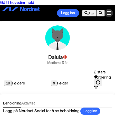
Gå til hovedinnhold
Logg inn
Søk
Dalula
Medlem i 3 år
2 stars
Vurdering
Følgere
Følger
18
9
Beholdning
Aktivitet
Logg på Nordnet Social for å se beholdning.
Logg inn