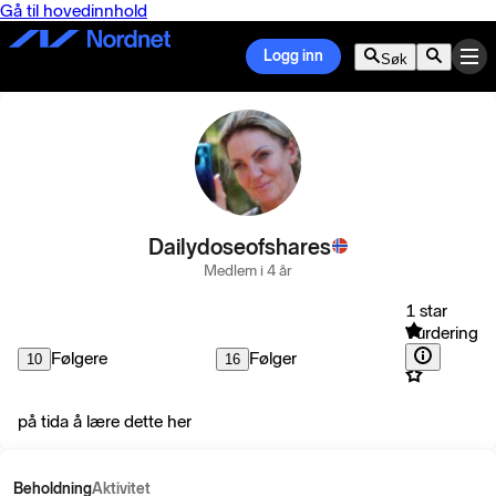
Gå til hovedinnhold
Logg inn
Søk
Dailydoseofshares
Medlem i 4 år
1 star
Vurdering
Følgere
Følger
10
16
på tida å lære dette her
Beholdning
Aktivitet