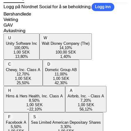
Logg på Nordnet Social for å se beholdning.
Logg inn
Børshandlede
Vekting
GAV
Avkastning
U
W
Unity Software Inc
Walt Disney Company (The)
100,00
%
14,10
%
1,00
SEK
100,00
SEK
13,80
%
1,40
%
C
D
Chewy, Inc. Class A
Dometic Group AB
12,70
%
11,00
%
1,00
SEK
1,00
SEK
25,50
%
42,30
%
H
A
Hims & Hers Health, Inc. Class A
Airbnb, Inc. - Class A
8,50
%
7,20
%
1,00
SEK
1,00
SEK
−22,10
%
56,12
%
F
S
Facebook A
Sea Limited American Depositary Shares
5,50
%
3,30
%