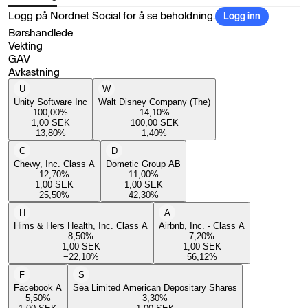
Logg på Nordnet Social for å se beholdning.
Logg inn
Børshandlede
Vekting
GAV
Avkastning
U
W
Unity Software Inc
Walt Disney Company (The)
100,00
%
14,10
%
1,00
SEK
100,00
SEK
13,80
%
1,40
%
C
D
Chewy, Inc. Class A
Dometic Group AB
12,70
%
11,00
%
1,00
SEK
1,00
SEK
25,50
%
42,30
%
H
A
Hims & Hers Health, Inc. Class A
Airbnb, Inc. - Class A
8,50
%
7,20
%
1,00
SEK
1,00
SEK
−22,10
%
56,12
%
F
S
Facebook A
Sea Limited American Depositary Shares
5,50
%
3,30
%