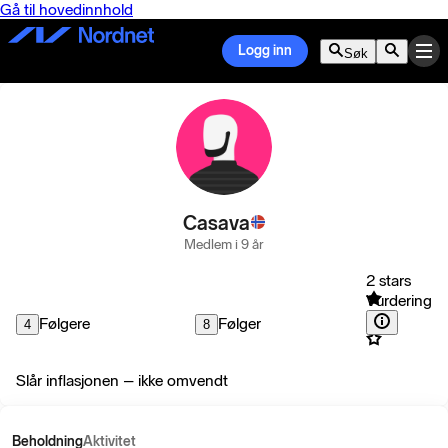
Gå til hovedinnhold
Logg inn
Søk
Casava
Medlem i 9 år
2 stars
Vurdering
Følgere
Følger
4
8
Slår inflasjonen – ikke omvendt
Beholdning
Aktivitet