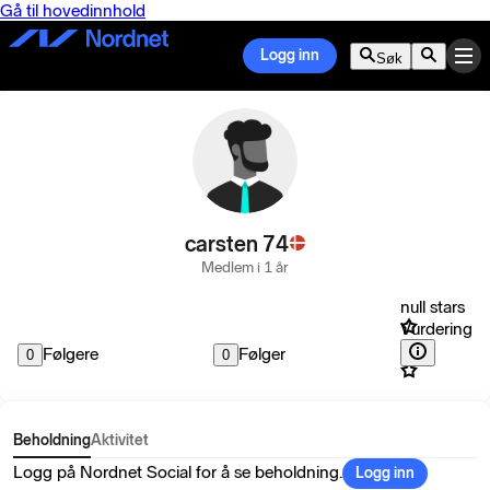
Gå til hovedinnhold
Logg inn
Søk
carsten 74
Medlem i 1 år
null stars
Vurdering
Følgere
Følger
0
0
Beholdning
Aktivitet
Logg på Nordnet Social for å se beholdning.
Logg inn