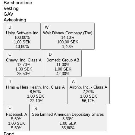
Børshandlede
Vekting
GAV
Avkastning
U
W
Unity Software Inc
Walt Disney Company (The)
100,00
%
14,10
%
1,00
SEK
100,00
SEK
13,80
%
1,40
%
C
D
Chewy, Inc. Class A
Dometic Group AB
12,70
%
11,00
%
1,00
SEK
1,00
SEK
25,50
%
42,30
%
H
A
Hims & Hers Health, Inc. Class A
Airbnb, Inc. - Class A
8,50
%
7,20
%
1,00
SEK
1,00
SEK
−22,10
%
56,12
%
F
S
Facebook A
Sea Limited American Depositary Shares
5,50
%
3,30
%
1,00
SEK
1,00
SEK
5,50
%
35,80
%
Fond