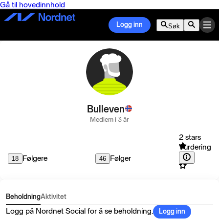
Gå til hovedinnhold
Logg inn
Søk
Bulleven
Medlem i 3 år
2 stars
Vurdering
Følgere
Følger
18
46
Beholdning
Aktivitet
Logg på Nordnet Social for å se beholdning.
Logg inn