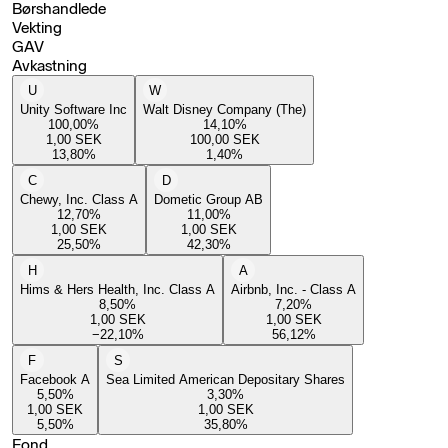
Børshandlede
Vekting
GAV
Avkastning
U
W
Unity Software Inc
Walt Disney Company (The)
100,00
%
14,10
%
1,00
SEK
100,00
SEK
13,80
%
1,40
%
C
D
Chewy, Inc. Class A
Dometic Group AB
12,70
%
11,00
%
1,00
SEK
1,00
SEK
25,50
%
42,30
%
H
A
Hims & Hers Health, Inc. Class A
Airbnb, Inc. - Class A
8,50
%
7,20
%
1,00
SEK
1,00
SEK
−22,10
%
56,12
%
F
S
Facebook A
Sea Limited American Depositary Shares
5,50
%
3,30
%
1,00
SEK
1,00
SEK
5,50
%
35,80
%
Fond