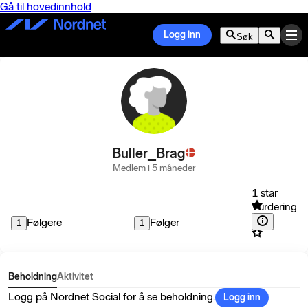
Gå til hovedinnhold
Logg inn
Søk
Buller_Brag
Medlem i 5 måneder
1 star
Vurdering
Følgere
Følger
1
1
Beholdning
Aktivitet
Logg på Nordnet Social for å se beholdning.
Logg inn