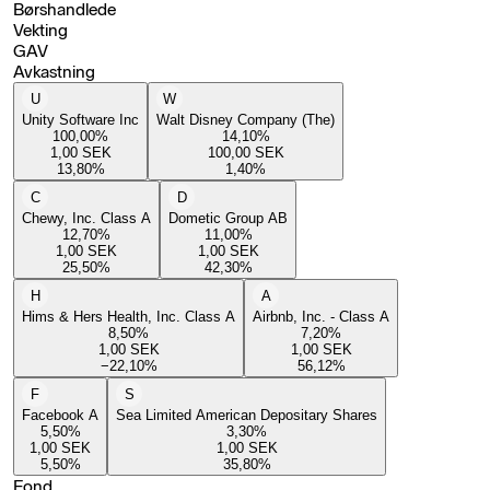
Børshandlede
Vekting
GAV
Avkastning
U
W
Unity Software Inc
Walt Disney Company (The)
100,00
%
14,10
%
1,00
SEK
100,00
SEK
13,80
%
1,40
%
C
D
Chewy, Inc. Class A
Dometic Group AB
12,70
%
11,00
%
1,00
SEK
1,00
SEK
25,50
%
42,30
%
H
A
Hims & Hers Health, Inc. Class A
Airbnb, Inc. - Class A
8,50
%
7,20
%
1,00
SEK
1,00
SEK
−22,10
%
56,12
%
F
S
Facebook A
Sea Limited American Depositary Shares
5,50
%
3,30
%
1,00
SEK
1,00
SEK
5,50
%
35,80
%
Fond