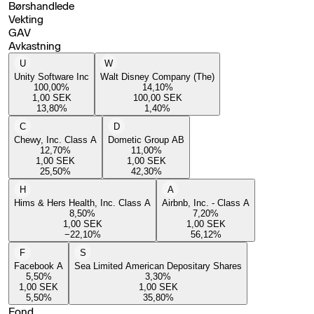
Børshandlede
Vekting
GAV
Avkastning
U
W
Unity Software Inc
Walt Disney Company (The)
100,00
%
14,10
%
1,00
SEK
100,00
SEK
13,80
%
1,40
%
C
D
Chewy, Inc. Class A
Dometic Group AB
12,70
%
11,00
%
1,00
SEK
1,00
SEK
25,50
%
42,30
%
H
A
Hims & Hers Health, Inc. Class A
Airbnb, Inc. - Class A
8,50
%
7,20
%
1,00
SEK
1,00
SEK
−22,10
%
56,12
%
F
S
Facebook A
Sea Limited American Depositary Shares
5,50
%
3,30
%
1,00
SEK
1,00
SEK
5,50
%
35,80
%
Fond