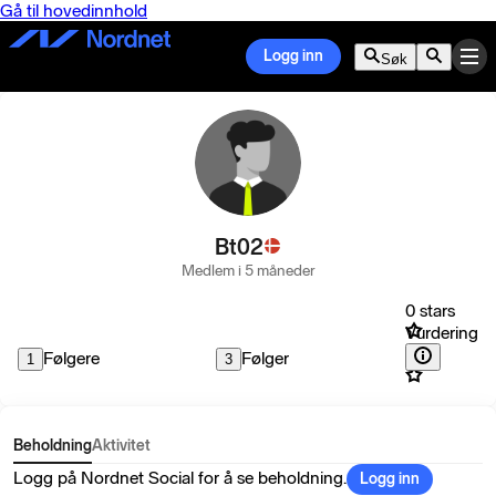
Gå til hovedinnhold
Logg inn
Søk
Bt02
Medlem i 5 måneder
0 stars
Vurdering
Følgere
Følger
1
3
Beholdning
Aktivitet
Logg på Nordnet Social for å se beholdning.
Logg inn