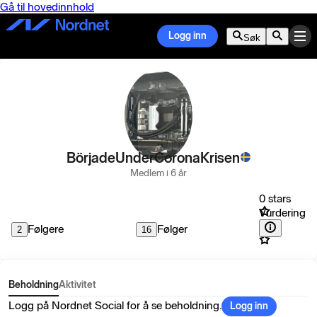
Gå til hovedinnhold
Logg inn
Søk
BörjadeUnderCoronaKrisen
Medlem i 6 år
0 stars
Vurdering
Følgere
Følger
2
16
Beholdning
Aktivitet
Logg på Nordnet Social for å se beholdning.
Logg inn