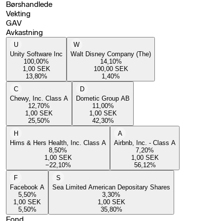
Børshandlede
Vekting
GAV
Avkastning
U
W
Unity Software Inc
Walt Disney Company (The)
100,00
%
14,10
%
1,00
SEK
100,00
SEK
13,80
%
1,40
%
C
D
Chewy, Inc. Class A
Dometic Group AB
12,70
%
11,00
%
1,00
SEK
1,00
SEK
25,50
%
42,30
%
H
A
Hims & Hers Health, Inc. Class A
Airbnb, Inc. - Class A
8,50
%
7,20
%
1,00
SEK
1,00
SEK
−22,10
%
56,12
%
F
S
Facebook A
Sea Limited American Depositary Shares
5,50
%
3,30
%
1,00
SEK
1,00
SEK
5,50
%
35,80
%
Fond