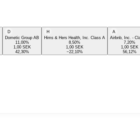
D
H
A
Dometic Group AB
Hims & Hers Health, Inc. Class A
Airbnb, Inc. - C
11,00
%
8,50
%
7,20
%
1,00
SEK
1,00
SEK
1,00
SEK
42,30
%
−22,10
%
56,12
%