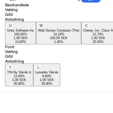
Børshandlede
Vekting
GAV
Avkastning
U
W
C
Unity Software Inc
Walt Disney Company (The)
Chewy, Inc. Class A
100,00
%
14,10
%
12,70
%
1,00
SEK
100,00
SEK
1,00
SEK
13,80
%
1,40
%
25,50
%
Fond
Vekting
GAV
Avkastning
T
L
TIN Ny Teknik A
Lannebo Teknik
12,60
%
9,60
%
1,00
SEK
1,00
SEK
35,80
%
35,80
%