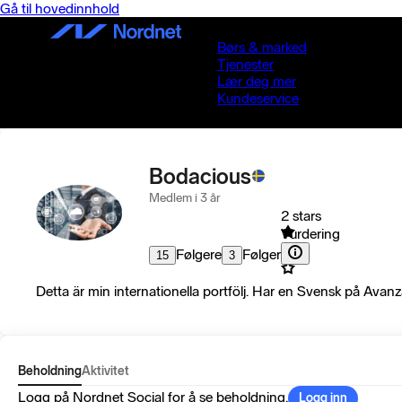
Gå til hovedinnhold
Børs & marked
Tjenester
Lær deg mer
Kundeservice
Bodacious
Medlem i 3 år
2 stars
Vurdering
Følgere
Følger
15
3
Detta är min internationella portfölj. Har en Svensk på Avanz
Beholdning
Aktivitet
Logg på Nordnet Social for å se beholdning.
Logg inn