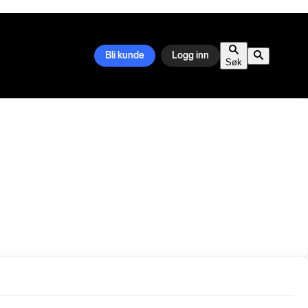
Bli kunde
Logg inn
Søk