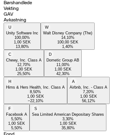
Børshandlede
Vekting
GAV
Avkastning
U
W
Unity Software Inc
Walt Disney Company (The)
100,00
%
14,10
%
1,00
SEK
100,00
SEK
13,80
%
1,40
%
C
D
Chewy, Inc. Class A
Dometic Group AB
12,70
%
11,00
%
1,00
SEK
1,00
SEK
25,50
%
42,30
%
H
A
Hims & Hers Health, Inc. Class A
Airbnb, Inc. - Class A
8,50
%
7,20
%
1,00
SEK
1,00
SEK
−22,10
%
56,12
%
F
S
Facebook A
Sea Limited American Depositary Shares
5,50
%
3,30
%
1,00
SEK
1,00
SEK
5,50
%
35,80
%
Fond