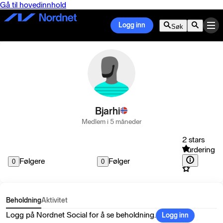
Gå til hovedinnhold
Logg inn
Søk
Bjarhi
Medlem i 5 måneder
2 stars
Vurdering
Følgere
Følger
0
0
Beholdning
Aktivitet
Logg på Nordnet Social for å se beholdning.
Logg inn