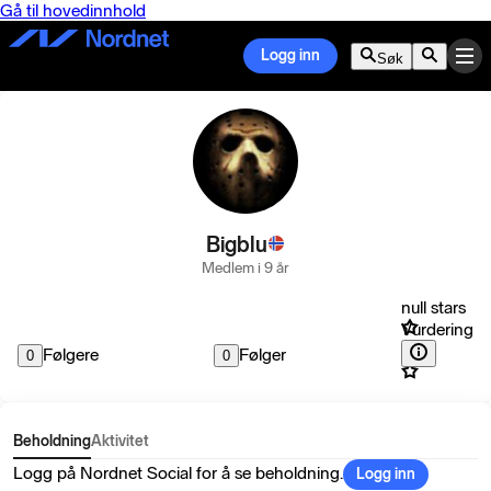
Gå til hovedinnhold
Logg inn
Søk
Bigblu
Medlem i 9 år
null stars
Vurdering
Følgere
Følger
0
0
Beholdning
Aktivitet
Logg på Nordnet Social for å se beholdning.
Logg inn