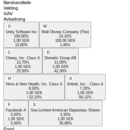
Børshandlede
Vekting
GAV
Avkastning
U
W
Unity Software Inc
Walt Disney Company (The)
100,00
%
14,10
%
1,00
SEK
100,00
SEK
13,80
%
1,40
%
C
D
Chewy, Inc. Class A
Dometic Group AB
12,70
%
11,00
%
1,00
SEK
1,00
SEK
25,50
%
42,30
%
H
A
Hims & Hers Health, Inc. Class A
Airbnb, Inc. - Class A
8,50
%
7,20
%
1,00
SEK
1,00
SEK
−22,10
%
56,12
%
F
S
Facebook A
Sea Limited American Depositary Shares
5,50
%
3,30
%
1,00
SEK
1,00
SEK
5,50
%
35,80
%
Fond