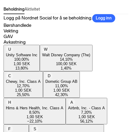
Beholdning
Aktivitet
Logg på Nordnet Social for å se beholdning.
Logg inn
Børshandlede
Vekting
GAV
Avkastning
U
W
Unity Software Inc
Walt Disney Company (The)
100,00
%
14,10
%
1,00
SEK
100,00
SEK
13,80
%
1,40
%
C
D
Chewy, Inc. Class A
Dometic Group AB
12,70
%
11,00
%
1,00
SEK
1,00
SEK
25,50
%
42,30
%
H
A
Hims & Hers Health, Inc. Class A
Airbnb, Inc. - Class A
8,50
%
7,20
%
1,00
SEK
1,00
SEK
−22,10
%
56,12
%
F
S