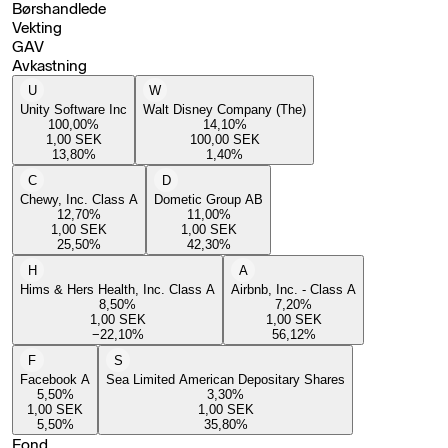
Børshandlede
Vekting
GAV
Avkastning
U
W
Unity Software Inc
Walt Disney Company (The)
100,00
%
14,10
%
1,00
SEK
100,00
SEK
13,80
%
1,40
%
C
D
Chewy, Inc. Class A
Dometic Group AB
12,70
%
11,00
%
1,00
SEK
1,00
SEK
25,50
%
42,30
%
H
A
Hims & Hers Health, Inc. Class A
Airbnb, Inc. - Class A
8,50
%
7,20
%
1,00
SEK
1,00
SEK
−22,10
%
56,12
%
F
S
Facebook A
Sea Limited American Depositary Shares
5,50
%
3,30
%
1,00
SEK
1,00
SEK
5,50
%
35,80
%
Fond