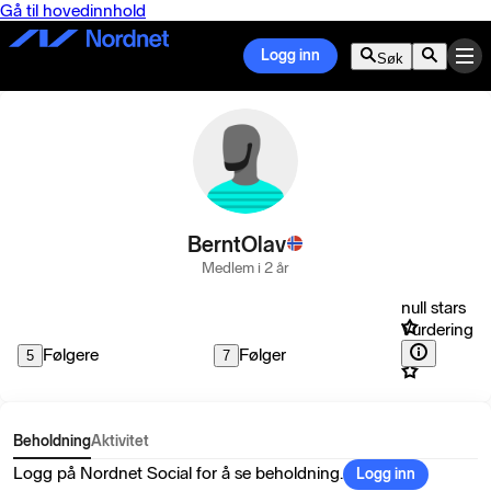
Gå til hovedinnhold
Logg inn
Søk
BerntOlav
Medlem i 2 år
null stars
Vurdering
Følgere
Følger
5
7
Beholdning
Aktivitet
Logg på Nordnet Social for å se beholdning.
Logg inn