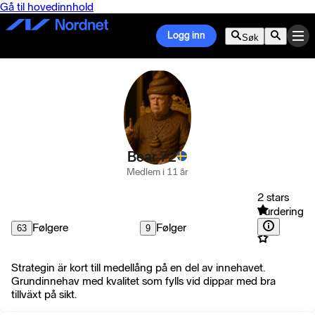
Gå til hovedinnhold
Logg inn
Søk
Bear 72
Medlem i 11 år
2 stars
Vurdering
Følgere
Følger
63
9
Strategin är kort till medellång på en del av innehavet.
Grundinnehav med kvalitet som fylls vid dippar med bra
tillväxt på sikt.