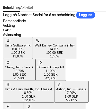
Beholdning
Aktivitet
Logg på Nordnet Social for å se beholdning.
Logg inn
Børshandlede
Vekting
GAV
Avkastning
U
W
Unity Software Inc
Walt Disney Company (The)
100,00
%
14,10
%
1,00
SEK
100,00
SEK
13,80
%
1,40
%
C
D
Chewy, Inc. Class A
Dometic Group AB
12,70
%
11,00
%
1,00
SEK
1,00
SEK
25,50
%
42,30
%
H
A
Hims & Hers Health, Inc. Class A
Airbnb, Inc. - Class A
8,50
%
7,20
%
1,00
SEK
1,00
SEK
−22,10
%
56,12
%
F
S