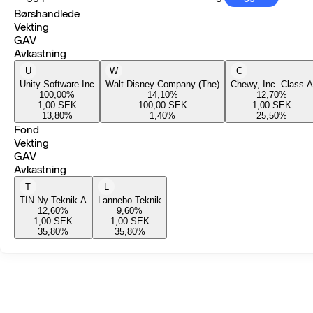
Børshandlede
Vekting
GAV
Avkastning
U
W
C
Unity Software Inc
Walt Disney Company (The)
Chewy, Inc. Class A
100,00
%
14,10
%
12,70
%
1,00
SEK
100,00
SEK
1,00
SEK
13,80
%
1,40
%
25,50
%
Fond
Vekting
GAV
Avkastning
T
L
TIN Ny Teknik A
Lannebo Teknik
12,60
%
9,60
%
1,00
SEK
1,00
SEK
35,80
%
35,80
%