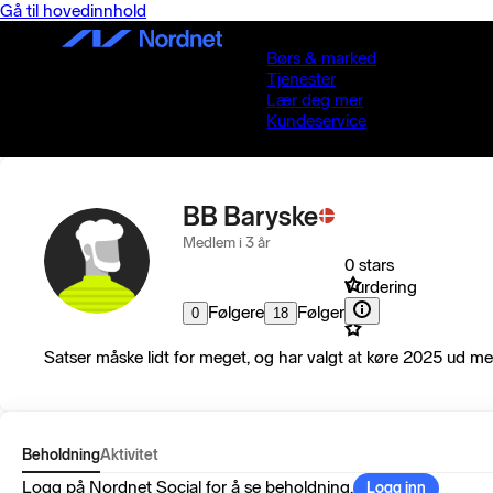
Gå til hovedinnhold
Børs & marked
Tjenester
Lær deg mer
Kundeservice
BB Baryske
Medlem i 3 år
0 stars
Vurdering
Følgere
Følger
0
18
Satser måske lidt for meget, og har valgt at køre 2025 ud med d
Beholdning
Aktivitet
Logg på Nordnet Social for å se beholdning.
Logg inn