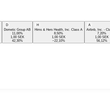
D
H
A
Dometic Group AB
Hims & Hers Health, Inc. Class A
Airbnb, Inc. - C
11,00
%
8,50
%
7,20
%
1,00
SEK
1,00
SEK
1,00
SEK
42,30
%
−22,10
%
56,12
%