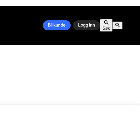
Bli kunde
Logg inn
Søk