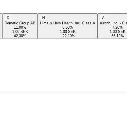
D
H
A
Dometic Group AB
Hims & Hers Health, Inc. Class A
Airbnb, Inc. - C
11,00
%
8,50
%
7,20
%
1,00
SEK
1,00
SEK
1,00
SEK
42,30
%
−22,10
%
56,12
%