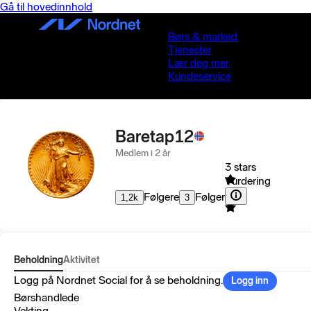
Gå til hovedinnhold
Børs & marked
Tjenester
Lær deg mer
Kundeservice
Baretap12
Medlem i 2 år
3 stars
Vurdering
Følgere
Følger
1,2k
3
Beholdning
Aktivitet
Logg på Nordnet Social for å se beholdning.
Logg inn
Børshandlede
Vekting