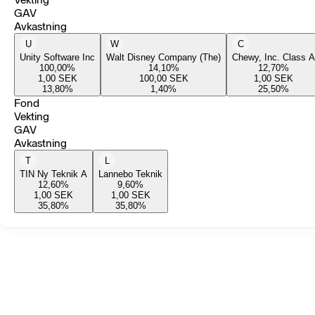
GAV
Avkastning
U
W
C
Unity Software Inc
Walt Disney Company (The)
Chewy, Inc. Class A
100,00
%
14,10
%
12,70
%
1,00
SEK
100,00
SEK
1,00
SEK
13,80
%
1,40
%
25,50
%
Fond
Vekting
GAV
Avkastning
T
L
TIN Ny Teknik A
Lannebo Teknik
12,60
%
9,60
%
1,00
SEK
1,00
SEK
35,80
%
35,80
%