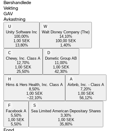
Børshandlede
Vekting
GAV
Avkastning
U
W
Unity Software Inc
Walt Disney Company (The)
100,00
%
14,10
%
1,00
SEK
100,00
SEK
13,80
%
1,40
%
C
D
Chewy, Inc. Class A
Dometic Group AB
12,70
%
11,00
%
1,00
SEK
1,00
SEK
25,50
%
42,30
%
H
A
Hims & Hers Health, Inc. Class A
Airbnb, Inc. - Class A
8,50
%
7,20
%
1,00
SEK
1,00
SEK
−22,10
%
56,12
%
F
S
Facebook A
Sea Limited American Depositary Shares
5,50
%
3,30
%
1,00
SEK
1,00
SEK
5,50
%
35,80
%
Fond