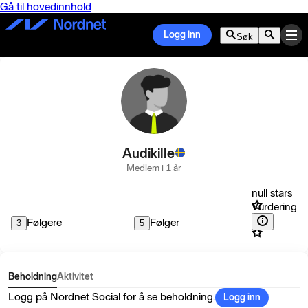
Gå til hovedinnhold
Logg inn
Søk
Audikille
Medlem i 1 år
null stars
Vurdering
Følgere
Følger
3
5
Beholdning
Aktivitet
Logg på Nordnet Social for å se beholdning.
Logg inn