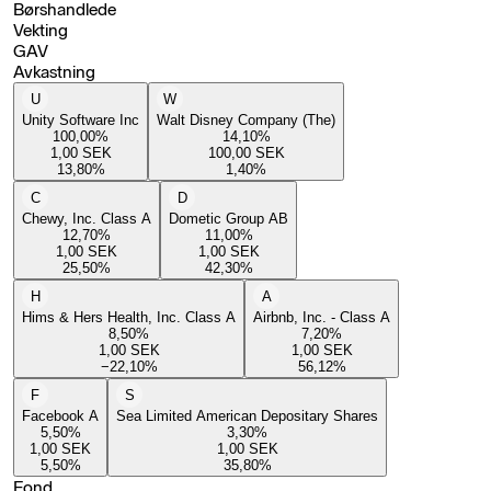
Børshandlede
Vekting
GAV
Avkastning
U
W
Unity Software Inc
Walt Disney Company (The)
100,00
%
14,10
%
1,00
SEK
100,00
SEK
13,80
%
1,40
%
C
D
Chewy, Inc. Class A
Dometic Group AB
12,70
%
11,00
%
1,00
SEK
1,00
SEK
25,50
%
42,30
%
H
A
Hims & Hers Health, Inc. Class A
Airbnb, Inc. - Class A
8,50
%
7,20
%
1,00
SEK
1,00
SEK
−22,10
%
56,12
%
F
S
Facebook A
Sea Limited American Depositary Shares
5,50
%
3,30
%
1,00
SEK
1,00
SEK
5,50
%
35,80
%
Fond