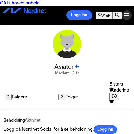
Gå til hovedinnhold
Logg inn
Søk
Asiaton
Medlem i 2 år
3 stars
Vurdering
Følgere
Følger
2
2
Beholdning
Aktivitet
Logg på Nordnet Social for å se beholdning.
Logg inn