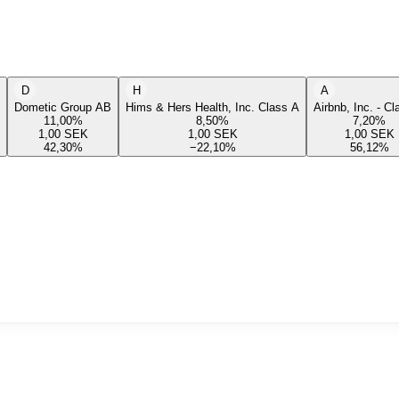
D
H
A
Dometic Group AB
Hims & Hers Health, Inc. Class A
Airbnb, Inc. - C
11,00
%
8,50
%
7,20
%
1,00
SEK
1,00
SEK
1,00
SEK
42,30
%
−22,10
%
56,12
%