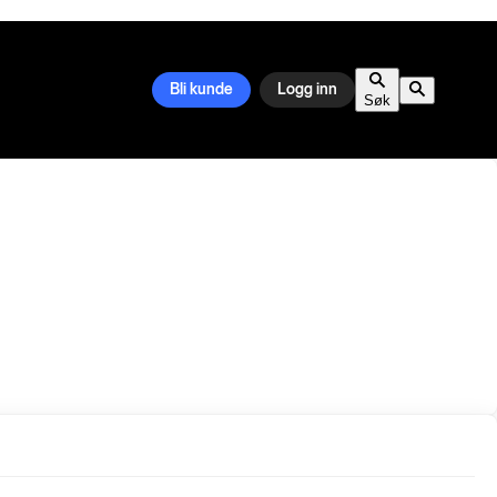
Bli kunde
Logg inn
Søk