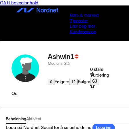
Gå til hovedinnhold
Børs & marked
Tjenester
Lær deg mer
Kundeservice
Ashwin1
Medlem i 2 år
0 stars
Vurdering
Følgere
Følger
0
12
Qq
Beholdning
Aktivitet
Logg på Nordnet Social for å se beholdning.
Logg inn