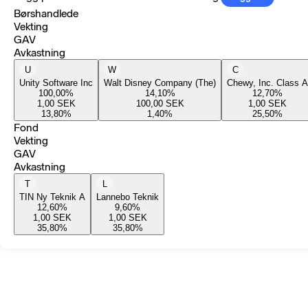
Børshandlede
Vekting
GAV
Avkastning
U
W
C
Unity Software Inc
Walt Disney Company (The)
Chewy, Inc. Class A
100,00
%
14,10
%
12,70
%
1,00
SEK
100,00
SEK
1,00
SEK
13,80
%
1,40
%
25,50
%
Fond
Vekting
GAV
Avkastning
T
L
TIN Ny Teknik A
Lannebo Teknik
12,60
%
9,60
%
1,00
SEK
1,00
SEK
35,80
%
35,80
%