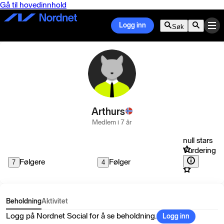
Gå til hovedinnhold
Logg inn
Søk
Arthurs
Medlem i 7 år
null stars
Vurdering
Følgere
Følger
7
4
Beholdning
Aktivitet
Logg på Nordnet Social for å se beholdning.
Logg inn