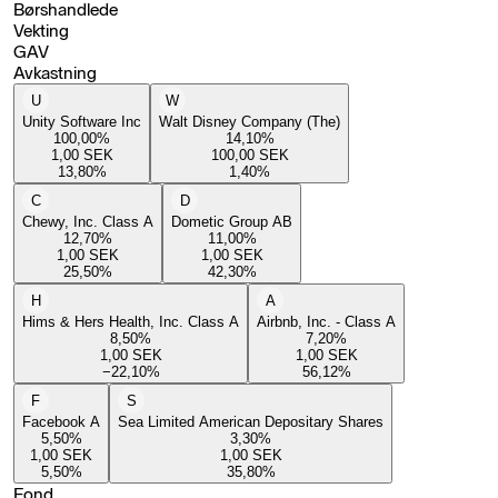
Børshandlede
Vekting
GAV
Avkastning
U
W
Unity Software Inc
Walt Disney Company (The)
100,00
%
14,10
%
1,00
SEK
100,00
SEK
13,80
%
1,40
%
C
D
Chewy, Inc. Class A
Dometic Group AB
12,70
%
11,00
%
1,00
SEK
1,00
SEK
25,50
%
42,30
%
H
A
Hims & Hers Health, Inc. Class A
Airbnb, Inc. - Class A
8,50
%
7,20
%
1,00
SEK
1,00
SEK
−22,10
%
56,12
%
F
S
Facebook A
Sea Limited American Depositary Shares
5,50
%
3,30
%
1,00
SEK
1,00
SEK
5,50
%
35,80
%
Fond