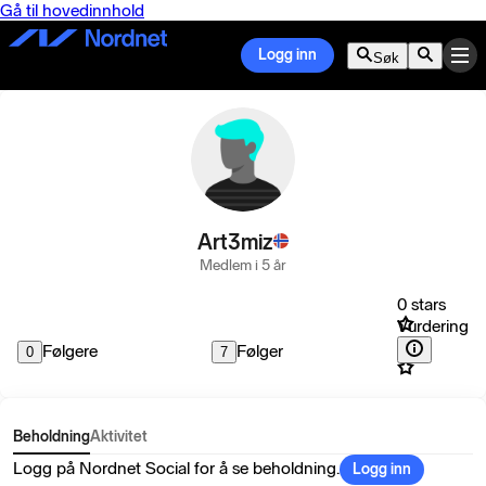
Gå til hovedinnhold
Logg inn
Søk
Art3miz
Medlem i 5 år
0 stars
Vurdering
Følgere
Følger
0
7
Beholdning
Aktivitet
Logg på Nordnet Social for å se beholdning.
Logg inn