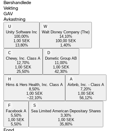
Børshandlede
Vekting
GAV
Avkastning
U
W
Unity Software Inc
Walt Disney Company (The)
100,00
%
14,10
%
1,00
SEK
100,00
SEK
13,80
%
1,40
%
C
D
Chewy, Inc. Class A
Dometic Group AB
12,70
%
11,00
%
1,00
SEK
1,00
SEK
25,50
%
42,30
%
H
A
Hims & Hers Health, Inc. Class A
Airbnb, Inc. - Class A
8,50
%
7,20
%
1,00
SEK
1,00
SEK
−22,10
%
56,12
%
F
S
Facebook A
Sea Limited American Depositary Shares
5,50
%
3,30
%
1,00
SEK
1,00
SEK
5,50
%
35,80
%
Fond