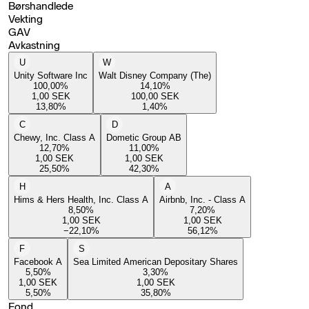
Børshandlede
Vekting
GAV
Avkastning
U
W
Unity Software Inc
Walt Disney Company (The)
100,00
%
14,10
%
1,00
SEK
100,00
SEK
13,80
%
1,40
%
C
D
Chewy, Inc. Class A
Dometic Group AB
12,70
%
11,00
%
1,00
SEK
1,00
SEK
25,50
%
42,30
%
H
A
Hims & Hers Health, Inc. Class A
Airbnb, Inc. - Class A
8,50
%
7,20
%
1,00
SEK
1,00
SEK
−22,10
%
56,12
%
F
S
Facebook A
Sea Limited American Depositary Shares
5,50
%
3,30
%
1,00
SEK
1,00
SEK
5,50
%
35,80
%
Fond