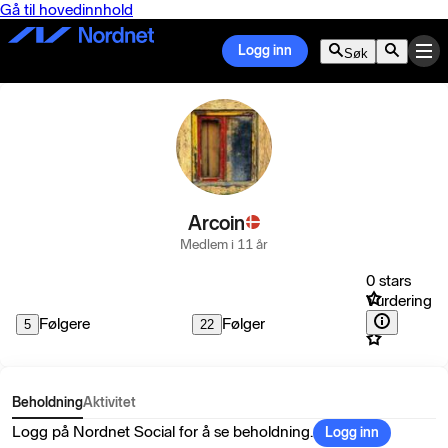
Gå til hovedinnhold
Logg inn
Søk
Arcoin
Medlem i 11 år
0 stars
Vurdering
Følgere
Følger
5
22
Beholdning
Aktivitet
Logg på Nordnet Social for å se beholdning.
Logg inn