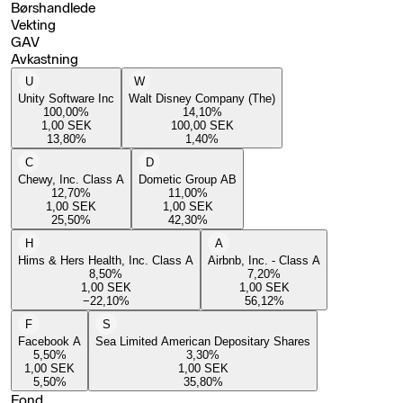
Børshandlede
Vekting
GAV
Avkastning
U
W
Unity Software Inc
Walt Disney Company (The)
100,00
%
14,10
%
1,00
SEK
100,00
SEK
13,80
%
1,40
%
C
D
Chewy, Inc. Class A
Dometic Group AB
12,70
%
11,00
%
1,00
SEK
1,00
SEK
25,50
%
42,30
%
H
A
Hims & Hers Health, Inc. Class A
Airbnb, Inc. - Class A
8,50
%
7,20
%
1,00
SEK
1,00
SEK
−22,10
%
56,12
%
F
S
Facebook A
Sea Limited American Depositary Shares
5,50
%
3,30
%
1,00
SEK
1,00
SEK
5,50
%
35,80
%
Fond