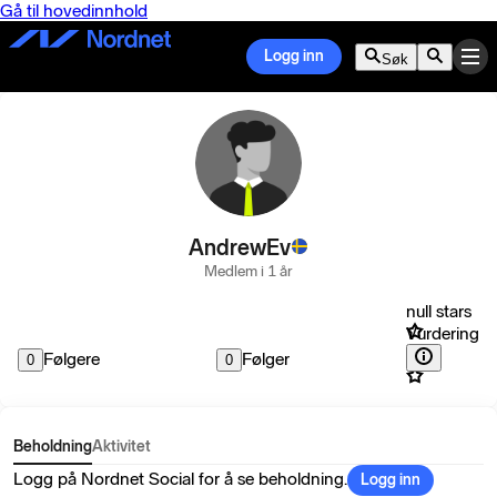
Gå til hovedinnhold
Logg inn
Søk
AndrewEv
Medlem i 1 år
null stars
Vurdering
Følgere
Følger
0
0
Beholdning
Aktivitet
Logg på Nordnet Social for å se beholdning.
Logg inn